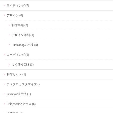
ライティング (7)
デザイン (0)
制作手順 (2)
デザイン添削 (1)
Photoshopの小技 (5)
コーディング (1)
よく使うCSS (1)
制作セット (1)
アメブロカスタマイズ ()
facebook活用法 (1)
LP制作特化クラス (6)