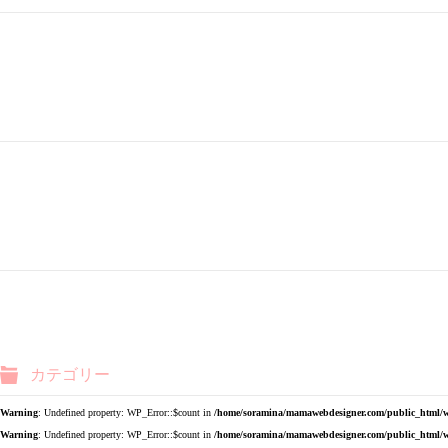
カテゴリー
Warning
: Undefined property: WP_Error::$count in
/home/soramina/mamawebdesigner.com/public_html/w
Warning
: Undefined property: WP_Error::$count in
/home/soramina/mamawebdesigner.com/public_html/w