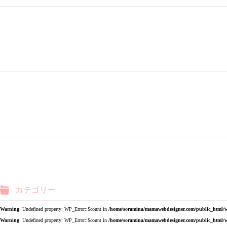
カテゴリー
Warning
: Undefined property: WP_Error::$count in
/home/soramina/mamawebdesigner.com/public_html/w
Warning
: Undefined property: WP_Error::$count in
/home/soramina/mamawebdesigner.com/public_html/w