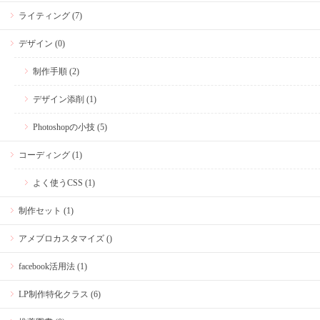
ライティング (7)
デザイン (0)
制作手順 (2)
デザイン添削 (1)
Photoshopの小技 (5)
コーディング (1)
よく使うCSS (1)
制作セット (1)
アメブロカスタマイズ ()
facebook活用法 (1)
LP制作特化クラス (6)