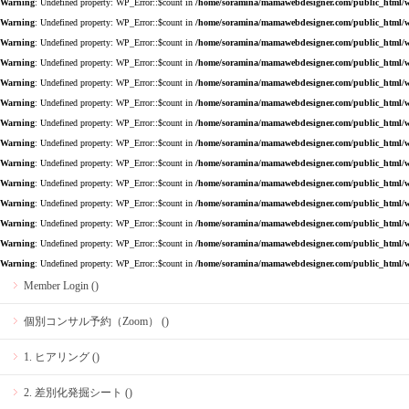
Warning
: Undefined property: WP_Error::$count in
/home/soramina/mamawebdesigner.com/public_html/w
Warning
: Undefined property: WP_Error::$count in
/home/soramina/mamawebdesigner.com/public_html/w
Warning
: Undefined property: WP_Error::$count in
/home/soramina/mamawebdesigner.com/public_html/w
Warning
: Undefined property: WP_Error::$count in
/home/soramina/mamawebdesigner.com/public_html/w
Warning
: Undefined property: WP_Error::$count in
/home/soramina/mamawebdesigner.com/public_html/w
Warning
: Undefined property: WP_Error::$count in
/home/soramina/mamawebdesigner.com/public_html/w
Warning
: Undefined property: WP_Error::$count in
/home/soramina/mamawebdesigner.com/public_html/w
Warning
: Undefined property: WP_Error::$count in
/home/soramina/mamawebdesigner.com/public_html/w
Warning
: Undefined property: WP_Error::$count in
/home/soramina/mamawebdesigner.com/public_html/w
Warning
: Undefined property: WP_Error::$count in
/home/soramina/mamawebdesigner.com/public_html/w
Warning
: Undefined property: WP_Error::$count in
/home/soramina/mamawebdesigner.com/public_html/w
Warning
: Undefined property: WP_Error::$count in
/home/soramina/mamawebdesigner.com/public_html/w
Warning
: Undefined property: WP_Error::$count in
/home/soramina/mamawebdesigner.com/public_html/w
Warning
: Undefined property: WP_Error::$count in
/home/soramina/mamawebdesigner.com/public_html/w
Member Login ()
個別コンサル予約（Zoom） ()
1. ヒアリング ()
2. 差別化発掘シート ()