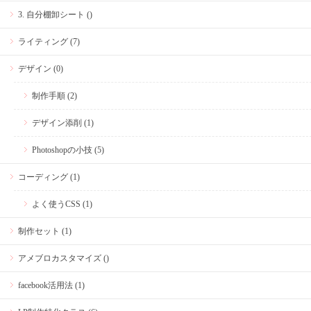
3. 自分棚卸シート ()
ライティング (7)
デザイン (0)
制作手順 (2)
デザイン添削 (1)
Photoshopの小技 (5)
コーディング (1)
よく使うCSS (1)
制作セット (1)
アメブロカスタマイズ ()
facebook活用法 (1)