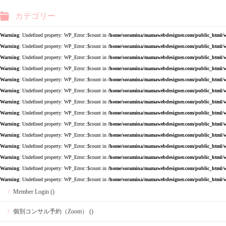
カテゴリー
Warning
: Undefined property: WP_Error::$count in
/home/soramina/mamawebdesigner.com/public_html/w
Warning
: Undefined property: WP_Error::$count in
/home/soramina/mamawebdesigner.com/public_html/w
Warning
: Undefined property: WP_Error::$count in
/home/soramina/mamawebdesigner.com/public_html/w
Warning
: Undefined property: WP_Error::$count in
/home/soramina/mamawebdesigner.com/public_html/w
Warning
: Undefined property: WP_Error::$count in
/home/soramina/mamawebdesigner.com/public_html/w
Warning
: Undefined property: WP_Error::$count in
/home/soramina/mamawebdesigner.com/public_html/w
Warning
: Undefined property: WP_Error::$count in
/home/soramina/mamawebdesigner.com/public_html/w
Warning
: Undefined property: WP_Error::$count in
/home/soramina/mamawebdesigner.com/public_html/w
Warning
: Undefined property: WP_Error::$count in
/home/soramina/mamawebdesigner.com/public_html/w
Warning
: Undefined property: WP_Error::$count in
/home/soramina/mamawebdesigner.com/public_html/w
Warning
: Undefined property: WP_Error::$count in
/home/soramina/mamawebdesigner.com/public_html/w
Warning
: Undefined property: WP_Error::$count in
/home/soramina/mamawebdesigner.com/public_html/w
Warning
: Undefined property: WP_Error::$count in
/home/soramina/mamawebdesigner.com/public_html/w
Warning
: Undefined property: WP_Error::$count in
/home/soramina/mamawebdesigner.com/public_html/w
Member Login ()
個別コンサル予約（Zoom） ()