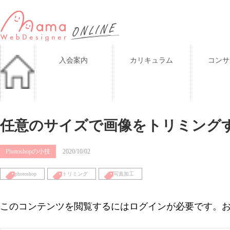
入会案内
カリキュラム
コンサ
任意のサイズで画像をトリミング
Photoshopの小技
2020/10/02
photoshop
トリミング
写真加工
このコンテンツを閲覧するにはログインが必要です。